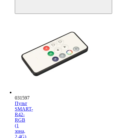
031597
Пульт
SMART-
R42-
RGB
(1
зона,
2.4G)