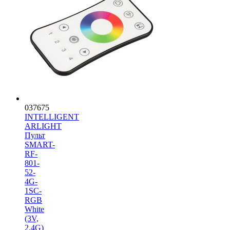
037675
INTELLIGENT
ARLIGHT
Пульт
SMART-
RF-
801-
52-
4G-
1SC-
RGB
White
(3V,
2.4G)