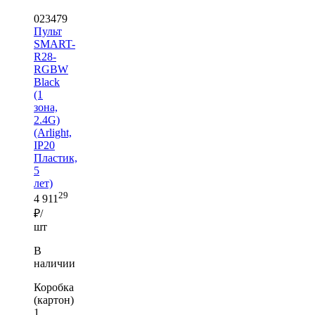
023479
Пульт
SMART-
R28-
RGBW
Black
(1
зона,
2.4G)
(Arlight,
IP20
Пластик,
5
лет)
29
4 911
₽/
шт
В
наличии
Коробка
(картон)
1