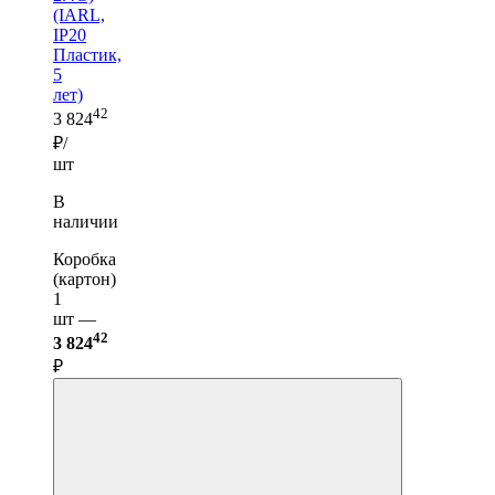
(IARL,
IP20
Пластик,
5
лет)
42
3 824
₽/
шт
В
наличии
Коробка
(картон)
1
шт —
42
3 824
₽