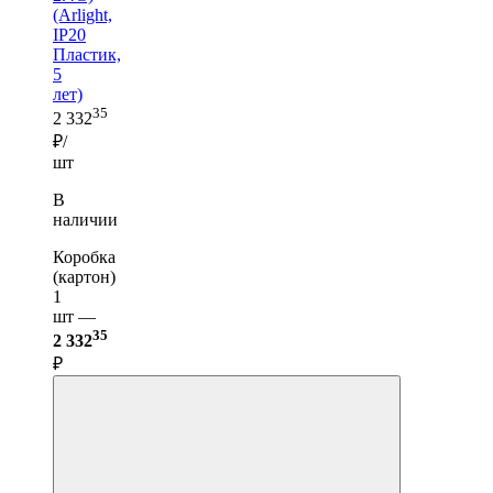
(Arlight,
IP20
Пластик,
5
лет)
35
2 332
₽/
шт
В
наличии
Коробка
(картон)
1
шт —
35
2 332
₽