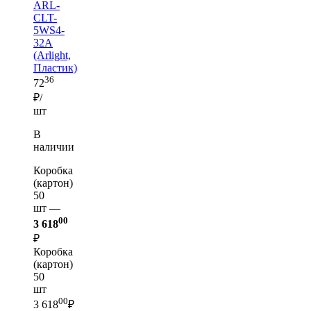
ARL-
CLT-
5WS4-
32A
(Arlight,
Пластик)
36
72
₽/
шт
В
наличии
Коробка
(картон)
50
шт —
00
3 618
₽
Коробка
(картон)
50
шт
00
3 618
₽