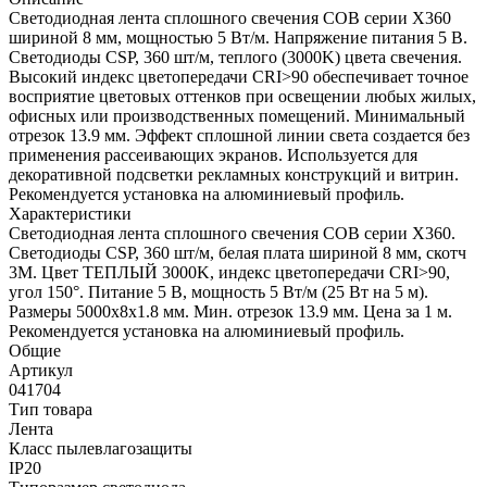
Светодиодная лента сплошного свечения COB серии X360
шириной 8 мм, мощностью 5 Вт/м. Напряжение питания 5 В.
Светодиоды CSP, 360 шт/м, теплого (3000K) цвета свечения.
Высокий индекс цветопередачи CRI>90 обеспечивает точное
восприятие цветовых оттенков при освещении любых жилых,
офисных или производственных помещений. Минимальный
отрезок 13.9 мм. Эффект сплошной линии света создается без
применения рассеивающих экранов. Используется для
декоративной подсветки рекламных конструкций и витрин.
Рекомендуется установка на алюминиевый профиль.
Характеристики
Светодиодная лента сплошного свечения COB серии X360.
Светодиоды CSP, 360 шт/м, белая плата шириной 8 мм, скотч
3M. Цвет ТЕПЛЫЙ 3000K, индекс цветопередачи CRI>90,
угол 150°. Питание 5 В, мощность 5 Вт/м (25 Вт на 5 м).
Размеры 5000х8х1.8 мм. Мин. отрезок 13.9 мм. Цена за 1 м.
Рекомендуется установка на алюминиевый профиль.
Общие
Артикул
041704
Тип товара
Лента
Класс пылевлагозащиты
IP20