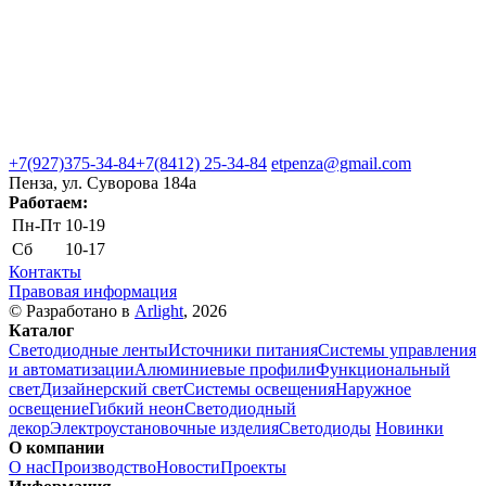
+7(927)375-34-84
+7(8412) 25-34-84
etpenza@gmail.com
Пенза, ул. Cуворова 184а
Работаем:
Пн-Пт
10-19
Сб
10-17
Контакты
Правовая информация
© Разработано в
Arlight
, 2026
Каталог
Светодиодные ленты
Источники питания
Системы управления
и автоматизации
Алюминиевые профили
Функциональный
свет
Дизайнерский свет
Системы освещения
Наружное
освещение
Гибкий неон
Светодиодный
декор
Электроустановочные изделия
Светодиоды
Новинки
О компании
О нас
Производство
Новости
Проекты