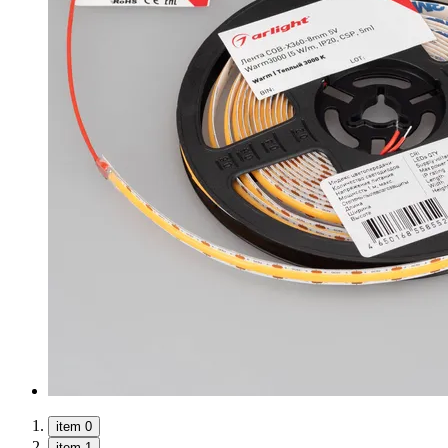
item 0
item 1