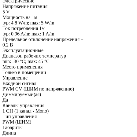
Электрические
Напряжение питания
5 V
Мощность на 1м
typ: 4.8 W/m; max: 5 W/m
Ток потребления 1м
typ: 0.96 A/m; max: 1 A/m
Предельное отклонение напряжения ±
0.2 В
Эксплуатационные
Диапазон рабочих температур
min: -30 °C; max: 45 °C
Место применения
Только в помещении
Управление
Входной сигнал
PWM СV (ШИМ по напряжению)
Диммируемый(ая)
Да
Каналы управления
1 CH (1 канал - Mono)
Тип управления
PWM (ШИМ)
Габариты
Длина