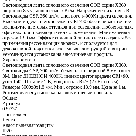
Светодиодная лента сплошного свечения COB серии X360
шириной 8 мм, мощностью 5 Вт/м. Напряжение питания 5 В.
Светодиоды CSP, 360 шт/м, дневного (4000K) цвета свечения.
Высокий индекс цветопередачи CRI>90 обеспечивает точное
восприятие цветовых оттенков при освещении любых жилых,
офисных или производственных помещений. Минимальный
отрезок 13.9 мм. Эффект сплошной линии света создается без
применения рассеивающих экранов. Используется для
декоративной подсветки рекламных конструкций и витрин.
Рекомендуется установка на алюминиевый профиль.
Характеристики
Светодиодная лента сплошного свечения COB серии X360.
Светодиоды CSP, 360 шт/м, белая плата шириной 8 мм, скотч
3M. Цвет ДНЕВНОЙ 4000K, индекс цветопередачи CRI>90,
угол 150°. Питание 5 В, мощность 5 Вт/м (25 Вт на 5 м).
Размеры 5000х8х1.8 мм. Мин. отрезок 13.9 мм. Цена за 1 м.
Рекомендуется установка на алюминиевый профиль.
Общие
Артикул
039737
Тип товара
Лента
Класс пылевлагозащиты
IP20