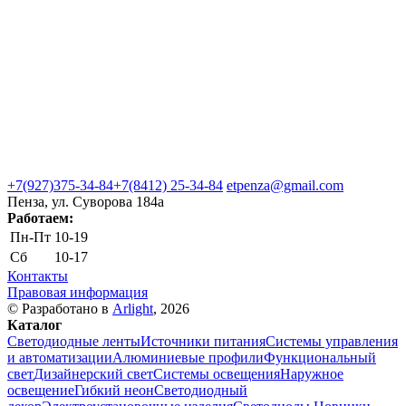
+7(927)375-34-84
+7(8412) 25-34-84
etpenza@gmail.com
Пенза, ул. Cуворова 184а
Работаем:
Пн-Пт
10-19
Сб
10-17
Контакты
Правовая информация
© Разработано в
Arlight
, 2026
Каталог
Светодиодные ленты
Источники питания
Системы управления
и автоматизации
Алюминиевые профили
Функциональный
свет
Дизайнерский свет
Системы освещения
Наружное
освещение
Гибкий неон
Светодиодный