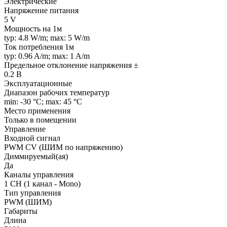
Электрические
Напряжение питания
5 V
Мощность на 1м
typ: 4.8 W/m; max: 5 W/m
Ток потребления 1м
typ: 0.96 A/m; max: 1 A/m
Предельное отклонение напряжения ±
0.2 В
Эксплуатационные
Диапазон рабочих температур
min: -30 °C; max: 45 °C
Место применения
Только в помещении
Управление
Входной сигнал
PWM СV (ШИМ по напряжению)
Диммируемый(ая)
Да
Каналы управления
1 CH (1 канал - Mono)
Тип управления
PWM (ШИМ)
Габариты
Длина