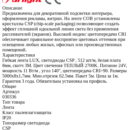
Описание
Предназначена для декоративной подсветки интерьера,
оформления рекламы, витрин. На ленте COB установлены
кристаллы CSP (chip-scale packaging) позволяющие создать
эффект сплошной идеальной линии света без применения
рассеивателей (экранов). Высокий индекс цветопередачи CRI
обеспечивает правильное восприятие цветовых оттенков при
освещении любых жилых, офисных или производственных
помещений.
Характеристики
Гибкая лента LUX, светодиоды CSP , 512 шт/м, белая плата
8мм, скотч 3М. Цвет свечения ТЕПЛЫЙ 2700K. Питание 24V,
мощность 11 Вт/м , угол 140°, цветопередача CRI>90. Размеры
5000х8x1,7мм. Мин.отрезок 62.5мм. Пакет 5м. Цена за 1м.
Гарантия 3 года. Обязательна установка на профиль.
Общие
Артикул
030336
Тип товара
Лента
Класс пылевлагозащиты
IP20
Типоразмер светодиода
CSP