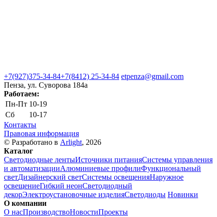
+7(927)375-34-84
+7(8412) 25-34-84
etpenza@gmail.com
Пенза, ул. Cуворова 184а
Работаем:
Пн-Пт
10-19
Сб
10-17
Контакты
Правовая информация
© Разработано в
Arlight
, 2026
Каталог
Светодиодные ленты
Источники питания
Системы управления
и автоматизации
Алюминиевые профили
Функциональный
свет
Дизайнерский свет
Системы освещения
Наружное
освещение
Гибкий неон
Светодиодный
декор
Электроустановочные изделия
Светодиоды
Новинки
О компании
О нас
Производство
Новости
Проекты