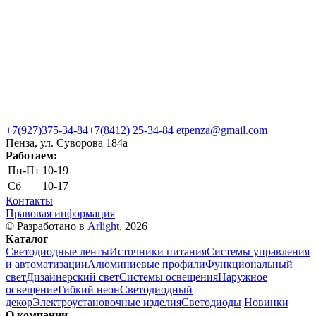
+7(927)375-34-84
+7(8412) 25-34-84
etpenza@gmail.com
Пенза, ул. Cуворова 184а
Работаем:
Пн-Пт
10-19
Сб
10-17
Контакты
Правовая информация
© Разработано в
Arlight
, 2026
Каталог
Светодиодные ленты
Источники питания
Системы управления
и автоматизации
Алюминиевые профили
Функциональный
свет
Дизайнерский свет
Системы освещения
Наружное
освещение
Гибкий неон
Светодиодный
декор
Электроустановочные изделия
Светодиоды
Новинки
О компании