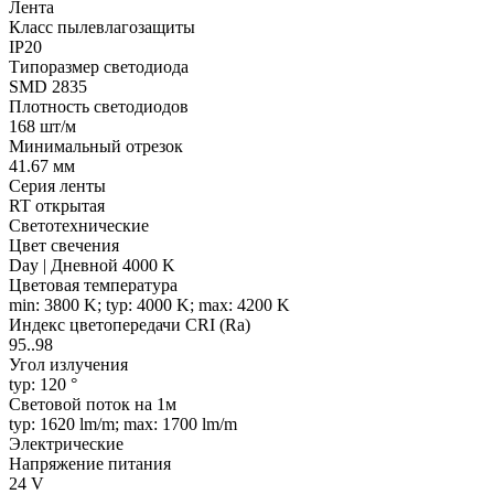
Лента
Класс пылевлагозащиты
IP20
Типоразмер светодиода
SMD 2835
Плотность светодиодов
168 шт/м
Минимальный отрезок
41.67 мм
Серия ленты
RT открытая
Светотехнические
Цвет свечения
Day | Дневной 4000 K
Цветовая температура
min: 3800 K; typ: 4000 K; max: 4200 K
Индекс цветопередачи CRI (Ra)
95..98
Угол излучения
typ: 120 °
Световой поток на 1м
typ: 1620 lm/m; max: 1700 lm/m
Электрические
Напряжение питания
24 V