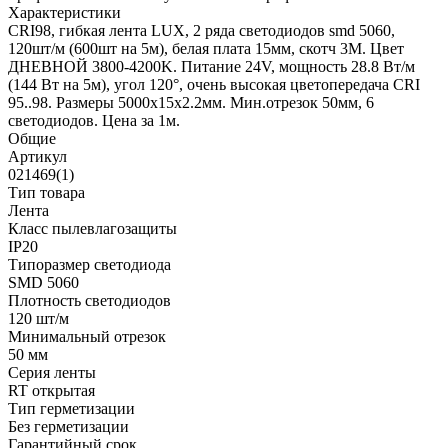
Характеристики
CRI98, гибкая лента LUX, 2 ряда светодиодов smd 5060,
120шт/м (600шт на 5м), белая плата 15мм, скотч 3М. Цвет
ДНЕВНОЙ 3800-4200K. Питание 24V, мощность 28.8 Вт/м
(144 Вт на 5м), угол 120°, очень высокая цветопередача CRI
95..98. Размеры 5000х15х2.2мм. Мин.отрезок 50мм, 6
светодиодов. Цена за 1м.
Общие
Артикул
021469(1)
Тип товара
Лента
Класс пылевлагозащиты
IP20
Типоразмер светодиода
SMD 5060
Плотность светодиодов
120 шт/м
Минимальный отрезок
50 мм
Серия ленты
RT открытая
Тип герметизации
Без герметизации
Гарантийный срок