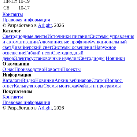
Пн-Пт
10-19
Сб
10-17
Контакты
Правовая информация
© Разработано в
Arlight
, 2026
Каталог
Светодиодные ленты
Источники питания
Системы управления
и автоматизации
Алюминиевые профили
Функциональный
свет
Дизайнерский свет
Системы освещения
Наружное
освещение
Гибкий неон
Светодиодный
декор
Электроустановочные изделия
Светодиоды
Новинки
О компании
О нас
Производство
Новости
Проекты
Информация
Каталоги
Видео
Новинки
Архив вебинаров
Статьи
Вопрос-
ответ
Калькуляторы
Схемы монтажа
Файлы и программы
Покупателям
Контакты
Правовая информация
© Разработано в
Arlight
, 2026