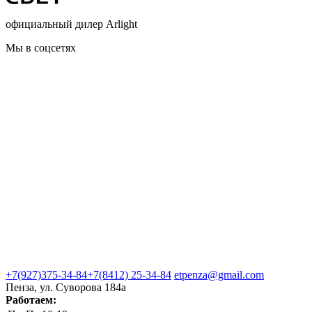
официальный дилер Arlight
Мы в соцсетях
+7(927)375-34-84
+7(8412) 25-34-84
etpenza@gmail.com
Пенза, ул. Cуворова 184а
Работаем: