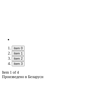
item 0
item 1
item 2
item 3
Item 1 of 4
Произведено в Беларуси