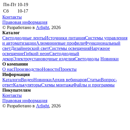
Пн-Пт
10-19
Сб
10-17
Контакты
Правовая информация
© Разработано в
Arlight
, 2026
Каталог
Светодиодные ленты
Источники питания
Системы управления
и автоматизации
Алюминиевые профили
Функциональный
свет
Дизайнерский свет
Системы освещения
Наружное
освещение
Гибкий неон
Светодиодный
декор
Электроустановочные изделия
Светодиоды
Новинки
О компании
О нас
Производство
Новости
Проекты
Информация
Каталоги
Видео
Новинки
Архив вебинаров
Статьи
Вопрос-
ответ
Калькуляторы
Схемы монтажа
Файлы и программы
Покупателям
Контакты
Правовая информация
© Разработано в
Arlight
, 2026