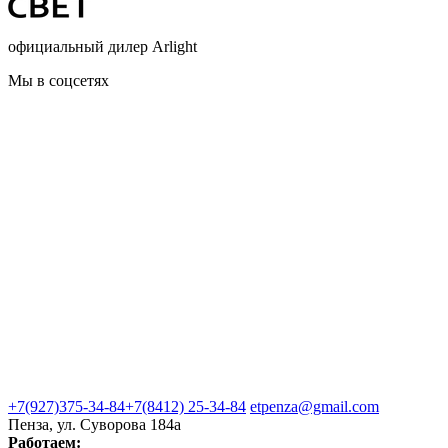
официальный дилер Arlight
Мы в соцсетях
+7(927)375-34-84
+7(8412) 25-34-84
etpenza@gmail.com
Пенза, ул. Cуворова 184а
Работаем: