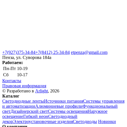
+7(927)375-34-84
+7(8412) 25-34-84
etpenza@gmail.com
Пенза, ул. Cуворова 184а
Работаем:
Пн-Пт
10-19
Сб
10-17
Контакты
Правовая информация
© Разработано в
Arlight
, 2026
Каталог
Светодиодные ленты
Источники питания
Системы управления
и автоматизации
Алюминиевые профили
Функциональный
свет
Дизайнерский свет
Системы освещения
Наружное
освещение
Гибкий неон
Светодиодный
декор
Электроустановочные изделия
Светодиоды
Новинки
О компании