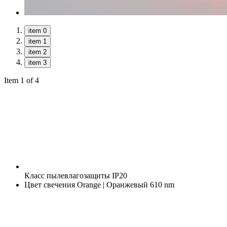
item 0
item 1
item 2
item 3
Item 1 of 4
Класс пылевлагозащиты
IP20
Цвет свечения
Orange | Оранжевый 610 nm