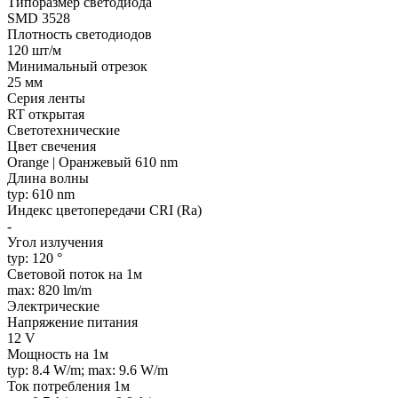
Типоразмер светодиода
SMD 3528
Плотность светодиодов
120 шт/м
Минимальный отрезок
25 мм
Серия ленты
RT открытая
Светотехнические
Цвет свечения
Orange | Оранжевый 610 nm
Длина волны
typ: 610 nm
Индекс цветопередачи CRI (Ra)
-
Угол излучения
typ: 120 °
Световой поток на 1м
max: 820 lm/m
Электрические
Напряжение питания
12 V
Мощность на 1м
typ: 8.4 W/m; max: 9.6 W/m
Ток потребления 1м