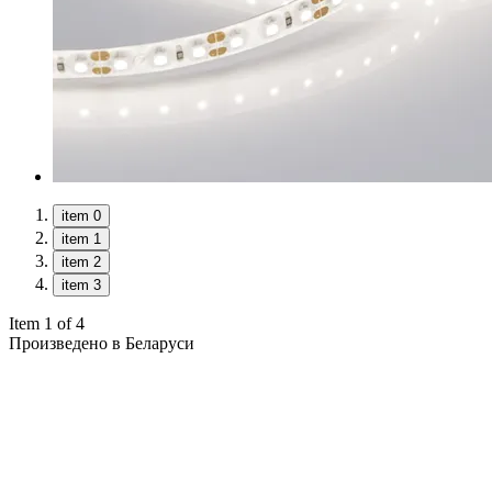
item 0
item 1
item 2
item 3
Item 1 of 4
Произведено в Беларуси