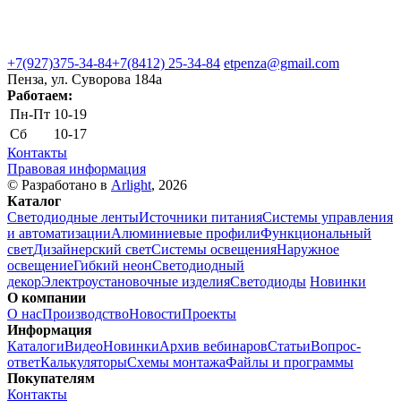
+7(927)375-34-84
+7(8412) 25-34-84
etpenza@gmail.com
Пенза, ул. Cуворова 184а
Работаем:
Пн-Пт
10-19
Сб
10-17
Контакты
Правовая информация
© Разработано в
Arlight
, 2026
Каталог
Светодиодные ленты
Источники питания
Системы управления
и автоматизации
Алюминиевые профили
Функциональный
свет
Дизайнерский свет
Системы освещения
Наружное
освещение
Гибкий неон
Светодиодный
декор
Электроустановочные изделия
Светодиоды
Новинки
О компании
О нас
Производство
Новости
Проекты
Информация
Каталоги
Видео
Новинки
Архив вебинаров
Статьи
Вопрос-
ответ
Калькуляторы
Схемы монтажа
Файлы и программы
Покупателям
Контакты