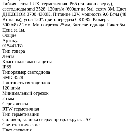
Гибкая лента LUX, герметичная IP65 (силикон сверху),
светодиоды smd 3528, 120шт/м (600шт на 5м), скотч 3М. Цвет
ДНЕВНОЙ 3700-4300K. Питание 12V, мощность 9.6 Вт/м (48
Вт на 5м), угол 120°, цветопередача CRI>85. Размеры
5000х8x2.2мм. Мин.отрезок 25мм, 3шт светодиода. Пакет 5м.
Цена за 1м.
Общие
Артикул
015441(B)
Тип товара
Лента
Класс пылевлагозащиты
IP65
Типоразмер светодиода
SMD 3528
Плотность светодиодов
120 шт/м
Минимальный отрезок
25 мм
Серия ленты
RTW герметичная
Тип герметизации
Силикон, заливка сверху прозр. округл. - SE
Светотехнические
Цвет свечения