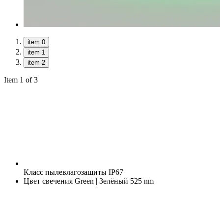
item 0
item 1
item 2
Item 1 of 3
Класс пылевлагозащиты
IP67
Цвет свечения
Green | Зелёный 525 nm