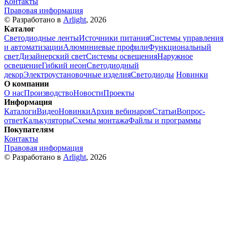
Контакты
Правовая информация
© Разработано в
Arlight
, 2026
Каталог
Светодиодные ленты
Источники питания
Системы управления
и автоматизации
Алюминиевые профили
Функциональный
свет
Дизайнерский свет
Системы освещения
Наружное
освещение
Гибкий неон
Светодиодный
декор
Электроустановочные изделия
Светодиоды
Новинки
О компании
О нас
Производство
Новости
Проекты
Информация
Каталоги
Видео
Новинки
Архив вебинаров
Статьи
Вопрос-
ответ
Калькуляторы
Схемы монтажа
Файлы и программы
Покупателям
Контакты
Правовая информация
© Разработано в
Arlight
, 2026