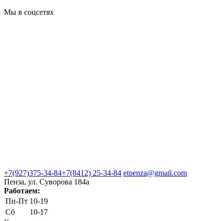
Мы в соцсетях
+7(927)375-34-84
+7(8412) 25-34-84
etpenza@gmail.com
Пенза, ул. Cуворова 184а
Работаем:
Пн-Пт
10-19
Сб
10-17