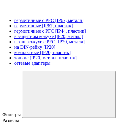
герметичные с PFC [IP67, металл]
герметичные [IP67, пластик]
герметичные с PFC [IP44, пластик]
в защитном кожухе [IP20, металл]
в защ. кожухе с PFC [IP20, металл]
на DIN-рейку [IP20]
компактные [IP20, пластик]
тонкие [IP20, металл, пластик]
сетевые адаптеры
Фильтры
Разделы