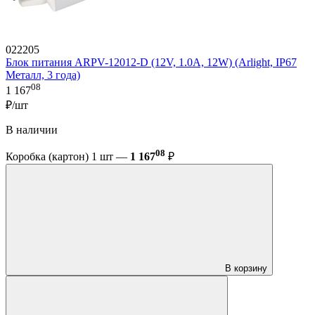
022205
Блок питания ARPV-12012-D (12V, 1.0A, 12W) (Arlight, IP67
Металл, 3 года)
08
1 167
₽/шт
В наличии
08
Коробка (картон) 1 шт —
1 167
₽
В корзину