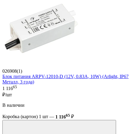
026908(1)
Блок питания ARPV-12010-D (12V, 0.83A, 10W) (Arlight, IP67
Металл, 3 года)
65
1 116
₽/шт
В наличии
65
Коробка (картон) 1 шт —
1 116
₽