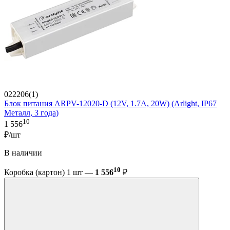
022206(1)
Блок питания ARPV-12020-D (12V, 1.7A, 20W) (Arlight, IP67
Металл, 3 года)
10
1 556
₽/шт
В наличии
10
Коробка (картон) 1 шт —
1 556
₽