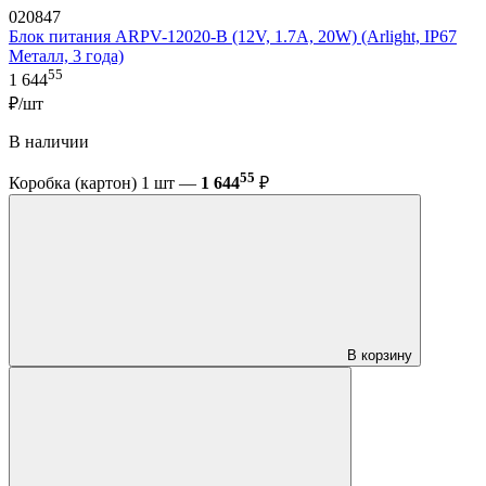
020847
Блок питания ARPV-12020-B (12V, 1.7A, 20W) (Arlight, IP67
Металл, 3 года)
55
1 644
₽/шт
В наличии
55
Коробка (картон) 1 шт —
1 644
₽
В корзину