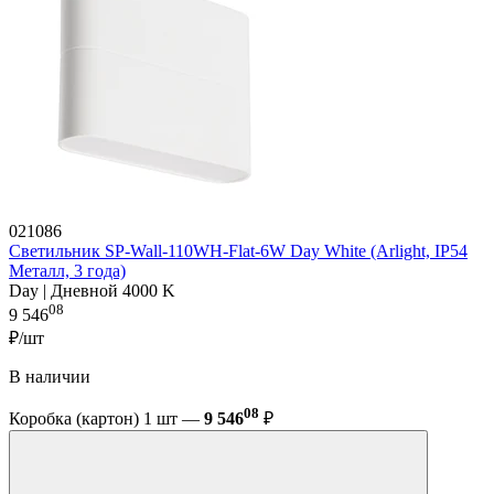
021086
Светильник SP-Wall-110WH-Flat-6W Day White (Arlight, IP54
Металл, 3 года)
Day | Дневной 4000 K
08
9 546
₽/шт
В наличии
08
Коробка (картон) 1 шт —
9 546
₽