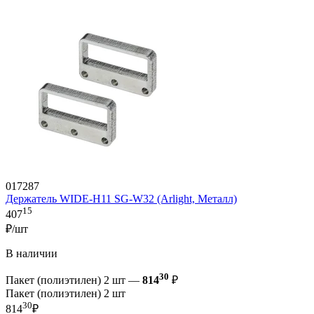
017287
Держатель WIDE-H11 SG-W32 (Arlight, Металл)
15
407
₽/шт
В наличии
30
Пакет (полиэтилен) 2 шт —
814
₽
Пакет (полиэтилен) 2 шт
30
814
₽