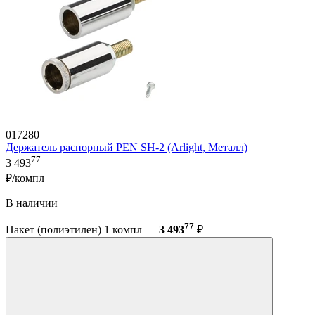
017280
Держатель распорный PEN SH-2 (Arlight, Металл)
77
3 493
₽/компл
В наличии
77
Пакет (полиэтилен) 1 компл —
3 493
₽