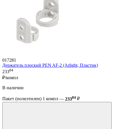
017281
Держатель плоский PEN AF-2 (Arlight, Пластик)
84
233
₽/компл
В наличии
84
Пакет (полиэтилен) 1 компл —
233
₽