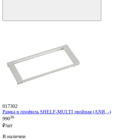
017302
Рамка в профиль SHELF-MULTI двойная (ANR, -)
36
990
₽/шт
В наличии