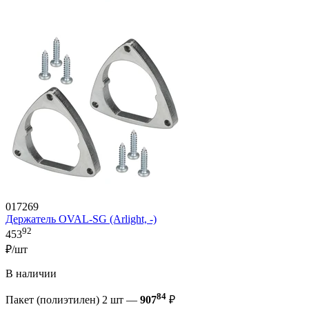
017269
Держатель OVAL-SG (Arlight, -)
92
453
₽/шт
В наличии
84
Пакет (полиэтилен) 2 шт —
907
₽