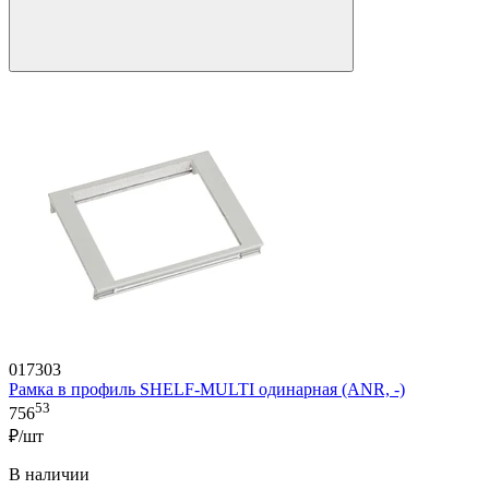
017303
Рамка в профиль SHELF-MULTI одинарная (ANR, -)
53
756
₽/шт
В наличии