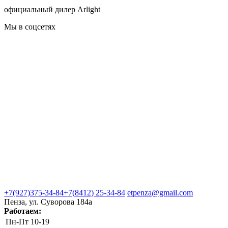
официальный дилер Arlight
Мы в соцсетях
+7(927)375-34-84
+7(8412) 25-34-84
etpenza@gmail.com
Пенза, ул. Cуворова 184а
Работаем:
Пн-Пт
10-19