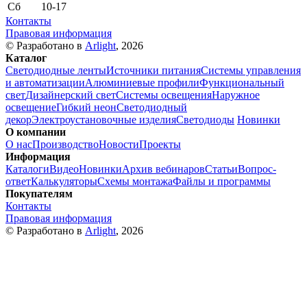
Сб
10-17
Контакты
Правовая информация
© Разработано в
Arlight
, 2026
Каталог
Светодиодные ленты
Источники питания
Системы управления
и автоматизации
Алюминиевые профили
Функциональный
свет
Дизайнерский свет
Системы освещения
Наружное
освещение
Гибкий неон
Светодиодный
декор
Электроустановочные изделия
Светодиоды
Новинки
О компании
О нас
Производство
Новости
Проекты
Информация
Каталоги
Видео
Новинки
Архив вебинаров
Статьи
Вопрос-
ответ
Калькуляторы
Схемы монтажа
Файлы и программы
Покупателям
Контакты
Правовая информация
© Разработано в
Arlight
, 2026