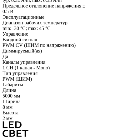
typ: 0.32 A/m; max: 0.33 A/m
Предельное отклонение напряжения ±
0.5 В
Эксплуатационные
Диапазон рабочих температур
min: -30 °C; max: 45 °C
Управление
Входной сигнал
PWM СV (ШИМ по напряжению)
Диммируемый(ая)
Да
Каналы управления
1 CH (1 канал - Mono)
Тип управления
PWM (ШИМ)
Габариты
Длина
5000 мм
Ширина
8 мм
Высота
2 мм