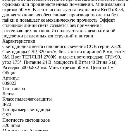
офисных или производственных помещений. Минимальный
отрезок 50 мм. В ленте используется технология ReelToReel,
данная технология обеспечивает производство ленты без
пайки и повышает ее механическую прочность. Эффект
сплошной линии света создается без применения
рассеивающих экранов. Используется для декоративной
подсветки рекламных конструкций и витрин.
Характеристики
Светодиодная лента сплошного свечения COB серии X320.
Светодиоды CSP, 320 шт/м, белая плата шириной 8 мм, скотч
3M. Цвет ТЕПЛЫЙ 2700K, индекс цветопередачи CRI>90,
угол 175°. Питание 24 В, мощность 8 Вт/м (40 Вт на 5 м).
Размеры 5000х8х2 мм. Мин. отрезок 50 мм. Цена за 1 м.
Общие
Артикул
039023
Тип товара
Лента
Класс пылевлагозащиты
IP20
Типоразмер светодиода
CSP
Плотность светодиодов
320 шт/м
Минимальный отрезок