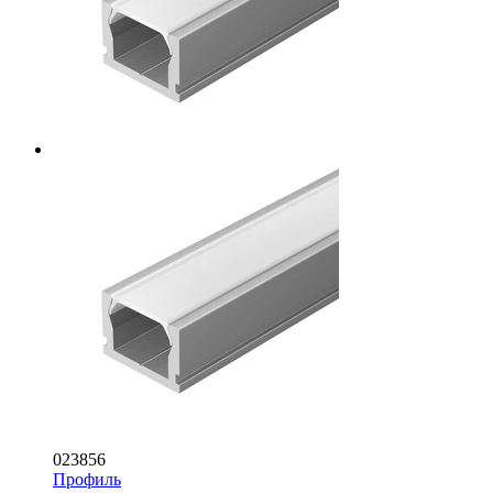
023856
Профиль