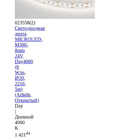
023558(2)
Светодиодная
лента
MICROLED-
M300-
8mm
24V
Day4000
(8
W/m,
IP20,
2216,
5m)
(Arlight,
Открытый)
Day
|
Дневной
4000
K
44
1 421