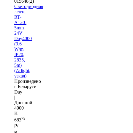
015648(2)
Светодиодная
лента
RT-
A120-
5mm
24V
Day4000
(9.6
W/m,
IP20,
2835,
5m)
(Arlight,
узкая)
Произведено
в Беларуси
Day
|
Дневной
4000
K
79
683
₽/
м