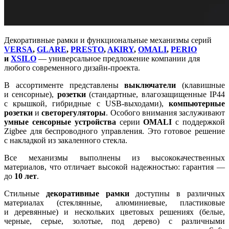
Декоративные рамки и функциональные механизмы серий
VERSA
,
GLARE
,
PRESTO
,
AKIRY
,
OMALI
,
PERIO
и
XSILO
— универсальное предложение компании для
любого современного дизайн-проекта.
В ассортименте представлены
выключатели
(клавишные
и сенсорные),
розетки
(стандартные, влагозащищенные IP44
с крышкой, гибридные с USB-выходами),
компьютерные
розетки
и
светорегуляторы
. Особого внимания заслуживают
умные сенсорные устройства
серии
OMALI
с поддержкой
Zigbee для беспроводного управления. Это готовое решение
с накладкой из закаленного стекла.
Все механизмы выполнены из высококачественных
материалов, что отличает высокой надежностью: гарантия —
до
10 лет
.
Стильные
декоративные рамки
доступны в различных
материалах (стеклянные, алюминиевые, пластиковые
и деревянные) и нескольких цветовых решениях (белые,
черные, серые, золотые, под дерево) с различными