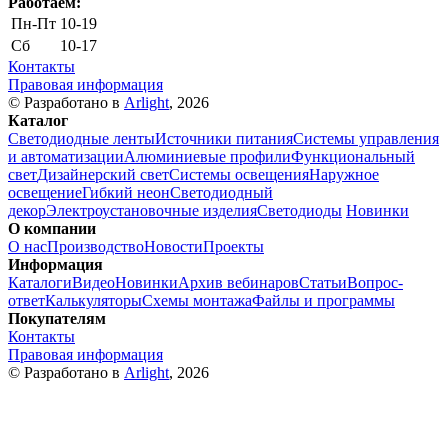
Работаем:
Пн-Пт
10-19
Сб
10-17
Контакты
Правовая информация
© Разработано в
Arlight
, 2026
Каталог
Светодиодные ленты
Источники питания
Системы управления
и автоматизации
Алюминиевые профили
Функциональный
свет
Дизайнерский свет
Системы освещения
Наружное
освещение
Гибкий неон
Светодиодный
декор
Электроустановочные изделия
Светодиоды
Новинки
О компании
О нас
Производство
Новости
Проекты
Информация
Каталоги
Видео
Новинки
Архив вебинаров
Статьи
Вопрос-
ответ
Калькуляторы
Схемы монтажа
Файлы и программы
Покупателям
Контакты
Правовая информация
© Разработано в
Arlight
, 2026