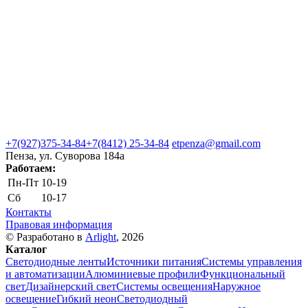
+7(927)375-34-84
+7(8412) 25-34-84
etpenza@gmail.com
Пенза, ул. Cуворова 184а
Работаем:
Пн-Пт
10-19
Сб
10-17
Контакты
Правовая информация
© Разработано в
Arlight
, 2026
Каталог
Светодиодные ленты
Источники питания
Системы управления
и автоматизации
Алюминиевые профили
Функциональный
свет
Дизайнерский свет
Системы освещения
Наружное
освещение
Гибкий неон
Светодиодный