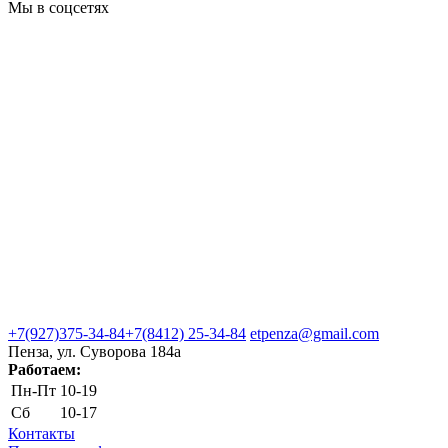
Мы в соцсетях
+7(927)375-34-84
+7(8412) 25-34-84
etpenza@gmail.com
Пенза, ул. Cуворова 184а
Работаем:
Пн-Пт
10-19
Сб
10-17
Контакты