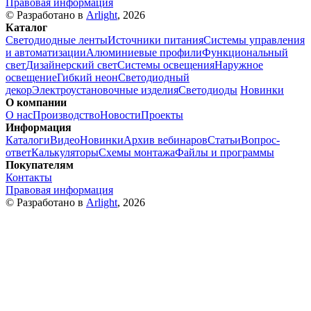
Правовая информация
© Разработано в
Arlight
, 2026
Каталог
Светодиодные ленты
Источники питания
Системы управления
и автоматизации
Алюминиевые профили
Функциональный
свет
Дизайнерский свет
Системы освещения
Наружное
освещение
Гибкий неон
Светодиодный
декор
Электроустановочные изделия
Светодиоды
Новинки
О компании
О нас
Производство
Новости
Проекты
Информация
Каталоги
Видео
Новинки
Архив вебинаров
Статьи
Вопрос-
ответ
Калькуляторы
Схемы монтажа
Файлы и программы
Покупателям
Контакты
Правовая информация
© Разработано в
Arlight
, 2026