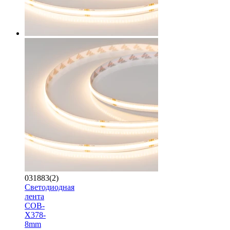
031883(2)
Светодиодная
лента
COB-
X378-
8mm