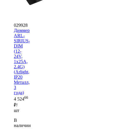
029928
Диммер
ARL-
SIRIUS-
DIM
(12-
24V,
1x25A,
2.4G)
(Arlight,
IP20
Металл,
3
года)
66
4 524
₽/
шт
В
наличии