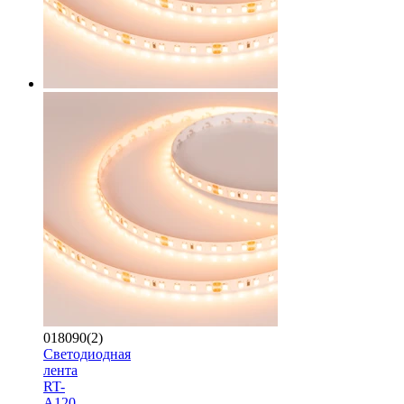
018090(2)
Светодиодная
лента
RT-
A120-