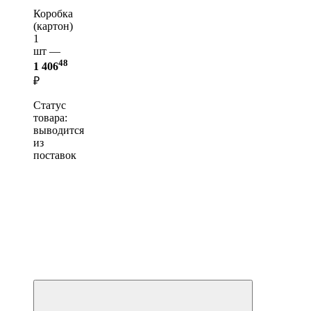
Коробка
(картон)
1
шт —
48
1 406
₽
Статус
товара:
выводится
из
поставок