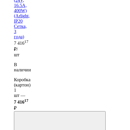
(24V,
16.5A,
400W)
(Arlight,
IP20
Сетка,
3
года)
17
7 416
₽/
шт
В
наличии
Коробка
(картон)
1
шт —
17
7 416
₽