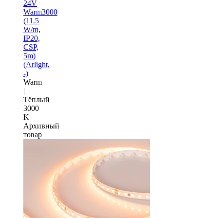
24V
Warm3000
(11.5
W/m,
IP20,
CSP,
5m)
(Arlight,
-)
Warm
|
Тёплый
3000
K
Архивный
товар