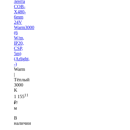
лента
COB-
X480-
6mm
24V
Warm3000
(6
W/m,
IP20,
CSP,
5m)
(Arlight,
-)
Warm
|
Тёплый
3000
K
11
1 155
₽/
м
В
наличии