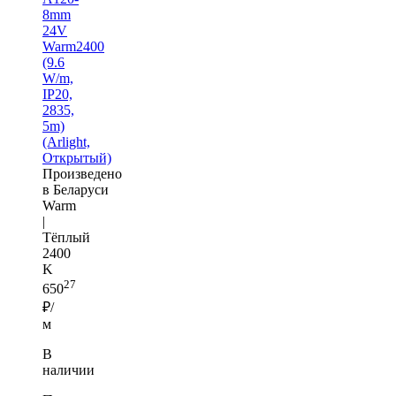
8mm
24V
Warm2400
(9.6
W/m,
IP20,
2835,
5m)
(Arlight,
Открытый)
Произведено
в Беларуси
Warm
|
Тёплый
2400
K
27
650
₽/
м
В
наличии