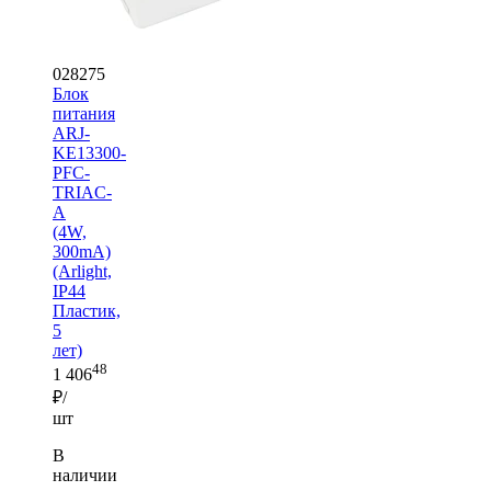
028275
Блок
питания
ARJ-
KE13300-
PFC-
TRIAC-
A
(4W,
300mA)
(Arlight,
IP44
Пластик,
5
лет)
48
1 406
₽/
шт
В
наличии