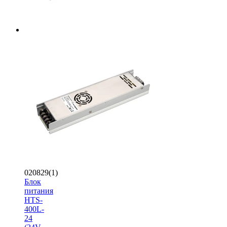
020829(1)
Блок
питания
HTS-
400L-
24