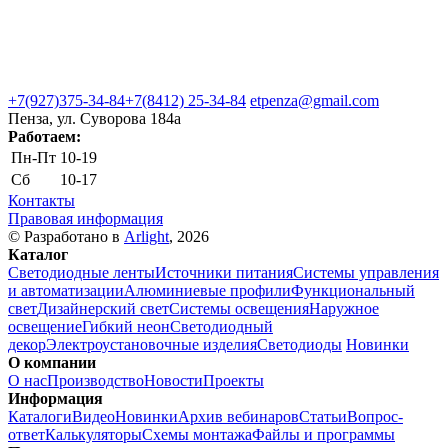
+7(927)375-34-84
+7(8412) 25-34-84
etpenza@gmail.com
Пенза, ул. Cуворова 184а
Работаем:
Пн-Пт
10-19
Сб
10-17
Контакты
Правовая информация
© Разработано в
Arlight
, 2026
Каталог
Светодиодные ленты
Источники питания
Системы управления
и автоматизации
Алюминиевые профили
Функциональный
свет
Дизайнерский свет
Системы освещения
Наружное
освещение
Гибкий неон
Светодиодный
декор
Электроустановочные изделия
Светодиоды
Новинки
О компании
О нас
Производство
Новости
Проекты
Информация
Каталоги
Видео
Новинки
Архив вебинаров
Статьи
Вопрос-
ответ
Калькуляторы
Схемы монтажа
Файлы и программы