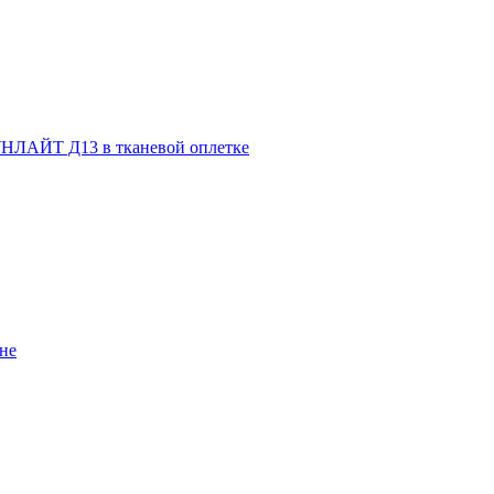
НЛАЙТ Д13 в тканевой оплетке
не