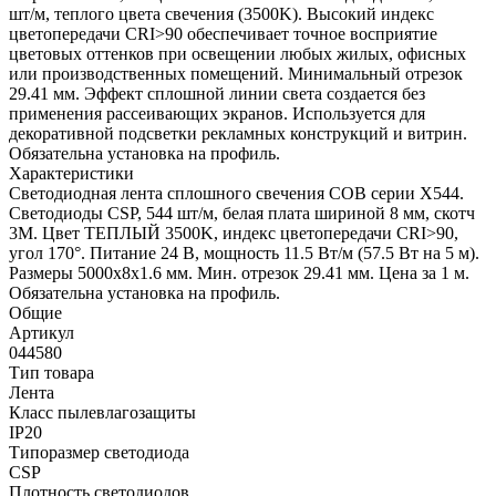
шт/м, теплого цвета свечения (3500K). Высокий индекс
цветопередачи CRI>90 обеспечивает точное восприятие
цветовых оттенков при освещении любых жилых, офисных
или производственных помещений. Минимальный отрезок
29.41 мм. Эффект сплошной линии света создается без
применения рассеивающих экранов. Используется для
декоративной подсветки рекламных конструкций и витрин.
Обязательна установка на профиль.
Характеристики
Светодиодная лента сплошного свечения COB серии X544.
Светодиоды CSP, 544 шт/м, белая плата шириной 8 мм, скотч
3M. Цвет ТЕПЛЫЙ 3500K, индекс цветопередачи CRI>90,
угол 170°. Питание 24 В, мощность 11.5 Вт/м (57.5 Вт на 5 м).
Размеры 5000x8x1.6 мм. Мин. отрезок 29.41 мм. Цена за 1 м.
Обязательна установка на профиль.
Общие
Артикул
044580
Тип товара
Лента
Класс пылевлагозащиты
IP20
Типоразмер светодиода
CSP
Плотность светодиодов