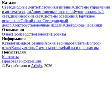
Каталог
Светодиодные ленты
Источники питания
Системы управления
и автоматизации
Алюминиевые профили
Функциональный
свет
Дизайнерский свет
Системы освещения
Наружное
освещение
Гибкий неон
Светодиодный
декор
Электроустановочные изделия
Светодиоды
Новинки
О компании
О нас
Производство
Новости
Проекты
Информация
Каталоги
Видео
Новинки
Архив вебинаров
Статьи
Вопрос-
ответ
Калькуляторы
Схемы монтажа
Файлы и программы
Покупателям
Контакты
Правовая информация
© Разработано в
Arlight
, 2026