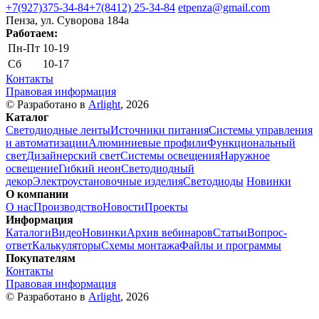
+7(927)375-34-84
+7(8412) 25-34-84
etpenza@gmail.com
Пенза, ул. Cуворова 184а
Работаем:
Пн-Пт
10-19
Сб
10-17
Контакты
Правовая информация
© Разработано в
Arlight
, 2026
Каталог
Светодиодные ленты
Источники питания
Системы управления
и автоматизации
Алюминиевые профили
Функциональный
свет
Дизайнерский свет
Системы освещения
Наружное
освещение
Гибкий неон
Светодиодный
декор
Электроустановочные изделия
Светодиоды
Новинки
О компании
О нас
Производство
Новости
Проекты
Информация
Каталоги
Видео
Новинки
Архив вебинаров
Статьи
Вопрос-
ответ
Калькуляторы
Схемы монтажа
Файлы и программы
Покупателям
Контакты
Правовая информация
© Разработано в
Arlight
, 2026