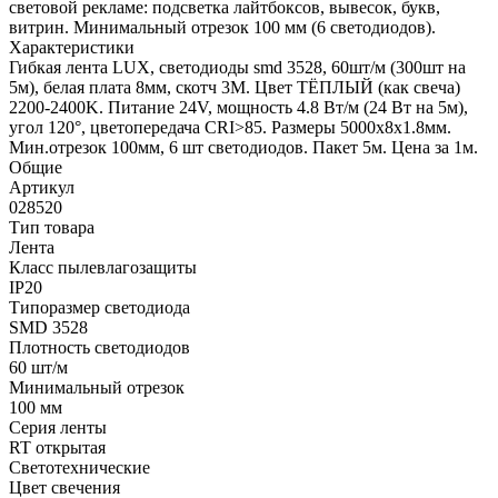
световой рекламе: подсветка лайтбоксов, вывесок, букв,
витрин. Минимальный отрезок 100 мм (6 светодиодов).
Характеристики
Гибкая лента LUX, светодиоды smd 3528, 60шт/м (300шт на
5м), белая плата 8мм, скотч 3М. Цвет ТЁПЛЫЙ (как свеча)
2200-2400K. Питание 24V, мощность 4.8 Вт/м (24 Вт на 5м),
угол 120°, цветопередача CRI>85. Размеры 5000х8x1.8мм.
Мин.отрезок 100мм, 6 шт светодиодов. Пакет 5м. Цена за 1м.
Общие
Артикул
028520
Тип товара
Лента
Класс пылевлагозащиты
IP20
Типоразмер светодиода
SMD 3528
Плотность светодиодов
60 шт/м
Минимальный отрезок
100 мм
Серия ленты
RT открытая
Светотехнические
Цвет свечения