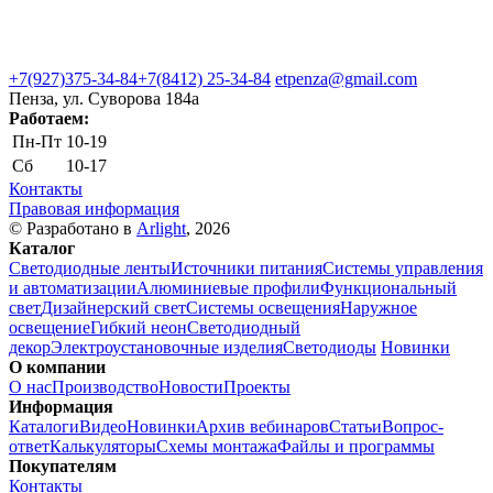
+7(927)375-34-84
+7(8412) 25-34-84
etpenza@gmail.com
Пенза, ул. Cуворова 184а
Работаем:
Пн-Пт
10-19
Сб
10-17
Контакты
Правовая информация
© Разработано в
Arlight
, 2026
Каталог
Светодиодные ленты
Источники питания
Системы управления
и автоматизации
Алюминиевые профили
Функциональный
свет
Дизайнерский свет
Системы освещения
Наружное
освещение
Гибкий неон
Светодиодный
декор
Электроустановочные изделия
Светодиоды
Новинки
О компании
О нас
Производство
Новости
Проекты
Информация
Каталоги
Видео
Новинки
Архив вебинаров
Статьи
Вопрос-
ответ
Калькуляторы
Схемы монтажа
Файлы и программы
Покупателям
Контакты