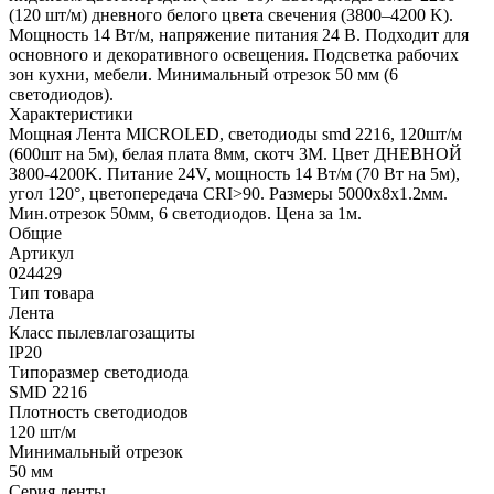
(120 шт/м) дневного белого цвета свечения (3800–4200 K).
Мощность 14 Вт/м, напряжение питания 24 В. Подходит для
основного и декоративного освещения. Подсветка рабочих
зон кухни, мебели. Минимальный отрезок 50 мм (6
светодиодов).
Характеристики
Мощная Лента MICROLED, светодиоды smd 2216, 120шт/м
(600шт на 5м), белая плата 8мм, скотч 3М. Цвет ДНЕВНОЙ
3800-4200K. Питание 24V, мощность 14 Вт/м (70 Вт на 5м),
угол 120°, цветопередача CRI>90. Размеры 5000х8х1.2мм.
Мин.отрезок 50мм, 6 светодиодов. Цена за 1м.
Общие
Артикул
024429
Тип товара
Лента
Класс пылевлагозащиты
IP20
Типоразмер светодиода
SMD 2216
Плотность светодиодов
120 шт/м
Минимальный отрезок
50 мм
Серия ленты