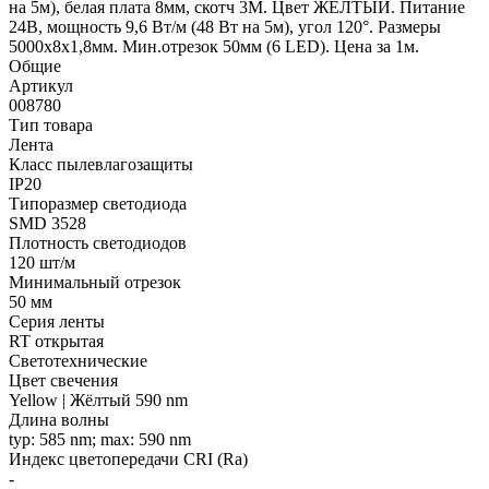
на 5м), белая плата 8мм, скотч 3М. Цвет ЖЕЛТЫЙ. Питание
24В, мощность 9,6 Вт/м (48 Вт на 5м), угол 120°. Размеры
5000х8х1,8мм. Мин.отрезок 50мм (6 LED). Цена за 1м.
Общие
Артикул
008780
Тип товара
Лента
Класс пылевлагозащиты
IP20
Типоразмер светодиода
SMD 3528
Плотность светодиодов
120 шт/м
Минимальный отрезок
50 мм
Серия ленты
RT открытая
Светотехнические
Цвет свечения
Yellow | Жёлтый 590 nm
Длина волны
typ: 585 nm; max: 590 nm
Индекс цветопередачи CRI (Ra)
-