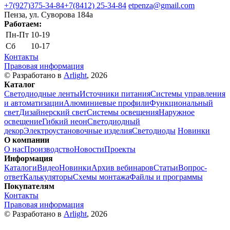
+7(927)375-34-84
+7(8412) 25-34-84
etpenza@gmail.com
Пенза, ул. Cуворова 184а
Работаем:
Пн-Пт
10-19
Сб
10-17
Контакты
Правовая информация
© Разработано в
Arlight
, 2026
Каталог
Светодиодные ленты
Источники питания
Системы управления
и автоматизации
Алюминиевые профили
Функциональный
свет
Дизайнерский свет
Системы освещения
Наружное
освещение
Гибкий неон
Светодиодный
декор
Электроустановочные изделия
Светодиоды
Новинки
О компании
О нас
Производство
Новости
Проекты
Информация
Каталоги
Видео
Новинки
Архив вебинаров
Статьи
Вопрос-
ответ
Калькуляторы
Схемы монтажа
Файлы и программы
Покупателям
Контакты
Правовая информация
© Разработано в
Arlight
, 2026