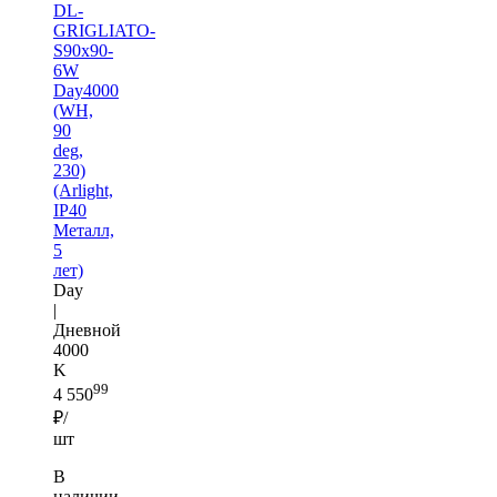
DL-
GRIGLIATO-
S90x90-
6W
Day4000
(WH,
90
deg,
230)
(Arlight,
IP40
Металл,
5
лет)
Day
|
Дневной
4000
K
99
4 550
₽/
шт
В
наличии