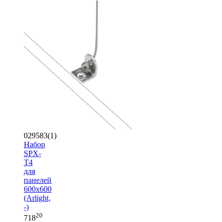
029583(1)
Набор
SPX-
T4
для
панелей
600x600
(Arlight,
-)
20
718