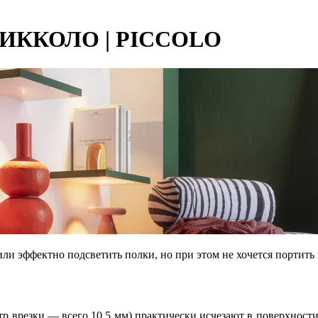
 ПИККОЛО | PICCOLO
или эффектно подсветить полки, но при этом не хочется портить
 врезки — всего 10.5 мм) практически исчезают в поверхности