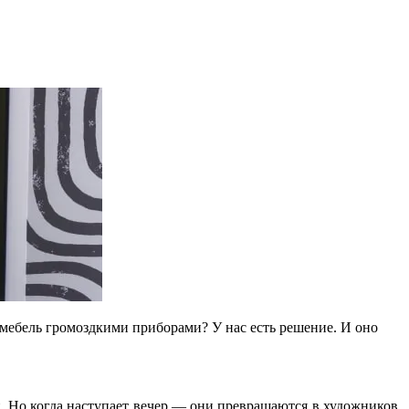
 мебель громоздкими приборами? У нас есть решение. И оно
. Но когда наступает вечер — они превращаются в художников.