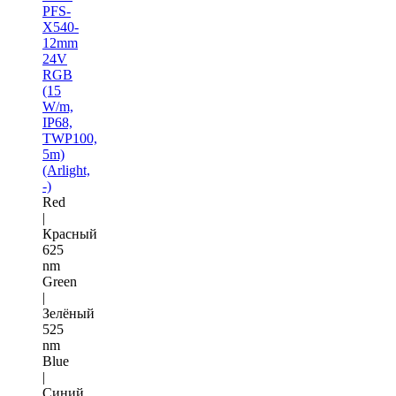
PFS-
X540-
12mm
24V
RGB
(15
W/m,
IP68,
TWP100,
5m)
(Arlight,
-)
Red
|
Красный
625
nm
Green
|
Зелёный
525
nm
Blue
|
Синий