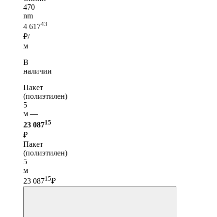
470
nm
43
4 617
₽/
м
В
наличии
Пакет
(полиэтилен)
5
м —
15
23 087
₽
Пакет
(полиэтилен)
5
м
15
23 087
₽