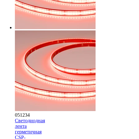
051234
Светодиодная
лента
герметичная
CSP-