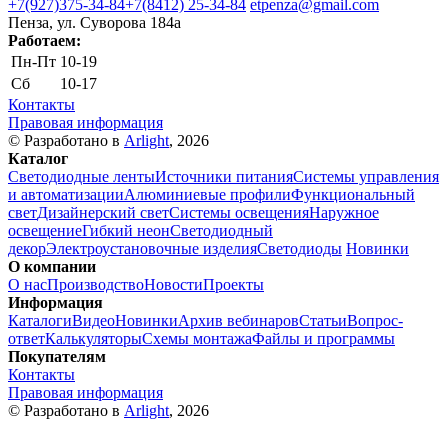
+7(927)375-34-84
+7(8412) 25-34-84
etpenza@gmail.com
Пенза, ул. Cуворова 184а
Работаем:
Пн-Пт
10-19
Сб
10-17
Контакты
Правовая информация
© Разработано в
Arlight
, 2026
Каталог
Светодиодные ленты
Источники питания
Системы управления
и автоматизации
Алюминиевые профили
Функциональный
свет
Дизайнерский свет
Системы освещения
Наружное
освещение
Гибкий неон
Светодиодный
декор
Электроустановочные изделия
Светодиоды
Новинки
О компании
О нас
Производство
Новости
Проекты
Информация
Каталоги
Видео
Новинки
Архив вебинаров
Статьи
Вопрос-
ответ
Калькуляторы
Схемы монтажа
Файлы и программы
Покупателям
Контакты
Правовая информация
© Разработано в
Arlight
, 2026