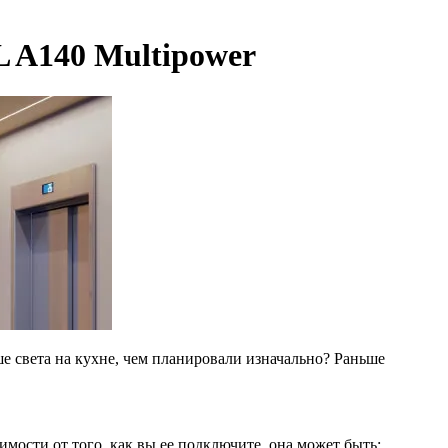
L A140 Multipower
ше света на кухне, чем планировали изначально? Раньше
имости от того, как вы ее подключите, она может быть: