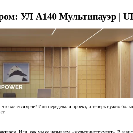
ром: УЛ А140 Мультипауэр | U
, что хочется ярче? Или переделали проект, и теперь нужно боль
ет.
рактером. Или, как мы ее называем, «мультиинструмент». В завис