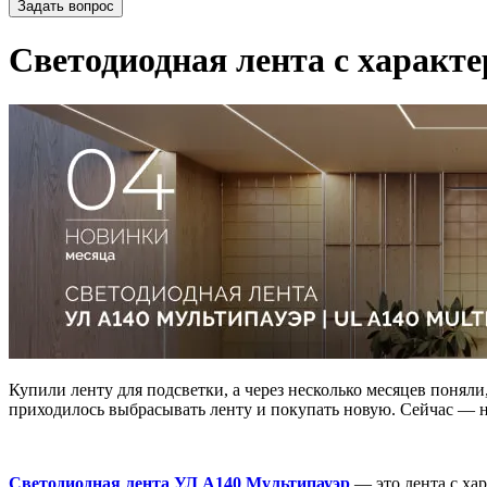
Задать вопрос
Светодиодная лента с характе
Купили ленту для подсветки, а через несколько месяцев поняли
приходилось выбрасывать ленту и покупать новую. Сейчас — н
Светодиодная лента УЛ А140 Мультипауэр
— это лента с ха