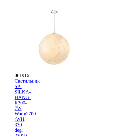
061916
Светильник
SP-
SILKA-
HANG-
R300-
7W
Warm2700
(WH,
330
deg,
230V)