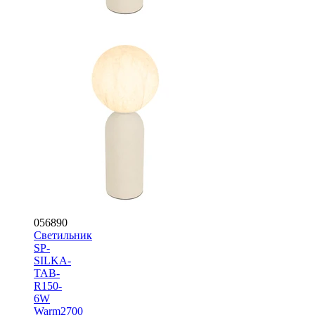
056890
Светильник
SP-
SILKA-
TAB-
R150-
6W
Warm2700