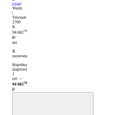
года)
Warm
|
Тёплый
2700
K
70
94 682
₽/
шт
В
наличии
Коробка
(картон)
1
шт —
70
94 682
₽