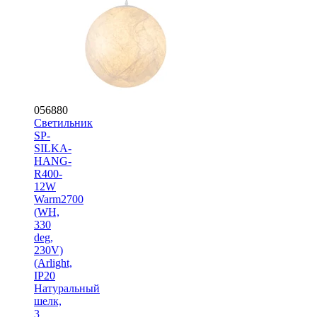
056880
Светильник
SP-
SILKA-
HANG-
R400-
12W
Warm2700
(WH,
330
deg,
230V)
(Arlight,
IP20
Натуральный
шелк,
3