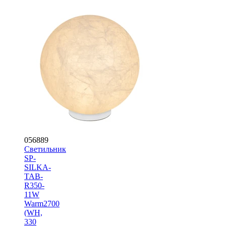
056889
Светильник
SP-
SILKA-
TAB-
R350-
11W
Warm2700
(WH,
330