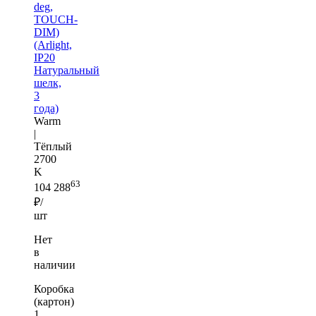
deg,
TOUCH-
DIM)
(Arlight,
IP20
Натуральный
шелк,
3
года)
Warm
|
Тёплый
2700
K
63
104 288
₽/
шт
Нет
в
наличии
Коробка
(картон)
1