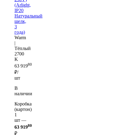
(Arlight,
IP20
Натуральный
шелк,
3
года)
Warm
|
Тёплый
2700
K
80
63 919
₽/
шт
В
наличии
Коробка
(картон)
1
шт —
80
63 919
₽