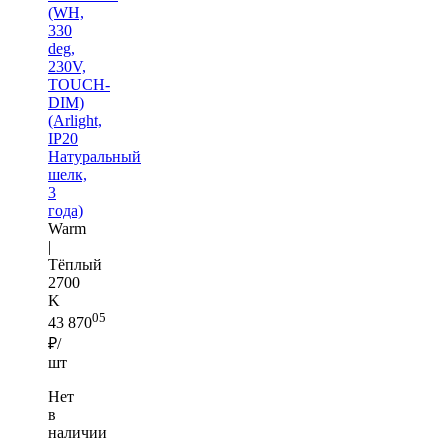
(WH,
330
deg,
230V,
TOUCH-
DIM)
(Arlight,
IP20
Натуральный
шелк,
3
года)
Warm
|
Тёплый
2700
K
05
43 870
₽/
шт
Нет
в
наличии