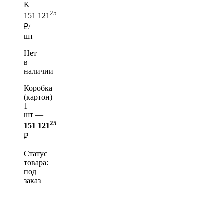
K
25
151 121
₽/
шт
Нет
в
наличии
Коробка
(картон)
1
шт —
25
151 121
₽
Статус
товара:
под
заказ