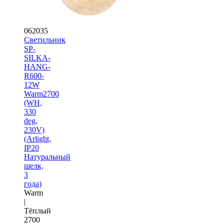
062035
Светильник
SP-
SILKA-
HANG-
R600-
12W
Warm2700
(WH,
330
deg,
230V)
(Arlight,
IP20
Натуральный
шелк,
3
года)
Warm
|
Тёплый
2700