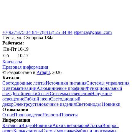
+7(927)375-34-84
+7(8412) 25-34-84
etpenza@gmail.com
Пенза, ул. Cуворова 184а
Работаем:
Пн-Пт
10-19
Сб
10-17
Контакты
Правовая информация
© Разработано в
Arlight
, 2026
Каталог
Светодиодные ленты
Источники питания
Системы управления
и автоматизации
Алюминиевые профили
Функциональный
свет
Дизайнерский свет
Системы освещения
Наружное
освещение
Гибкий неон
Светодиодный
декор
Электроустановочные изделия
Светодиоды
Новинки
О компании
О нас
Производство
Новости
Проекты
Информация
Каталоги
Видео
Новинки
Архив вебинаров
Статьи
Вопрос-
ответ
Калькуляторы
Схемы монтажа
Файлы и программы