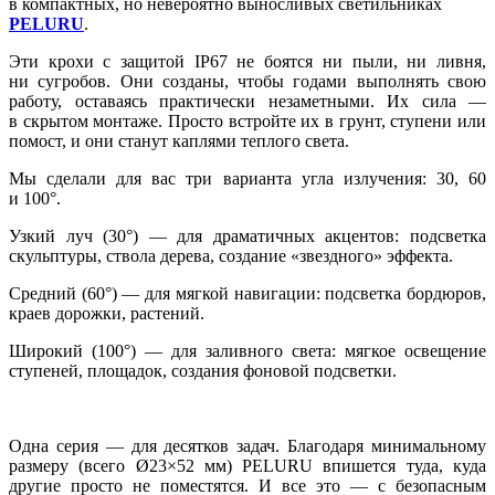
в компактных, но невероятно выносливых светильниках
PELURU
.
Эти крохи с защитой IP67 не боятся ни пыли, ни ливня,
ни сугробов. Они созданы, чтобы годами выполнять свою
работу, оставаясь практически незаметными. Их сила —
в скрытом монтаже. Просто встройте их в грунт, ступени или
помост, и они станут каплями теплого света.
Мы сделали для вас три варианта угла излучения: 30, 60
и 100°.
Узкий луч (30°) — для драматичных акцентов: подсветка
скульптуры, ствола дерева, создание «звездного» эффекта.
Средний (60°) — для мягкой навигации: подсветка бордюров,
краев дорожки, растений.
Широкий (100°) — для заливного света: мягкое освещение
ступеней, площадок, создания фоновой подсветки.
Одна серия — для десятков задач. Благодаря минимальному
размеру (всего Ø23×52 мм) PELURU впишется туда, куда
другие просто не поместятся. И все это — с безопасным