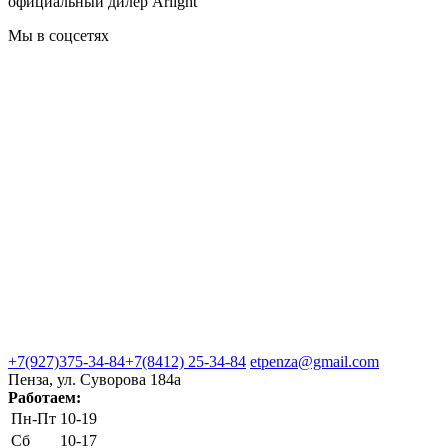
официальный дилер Arlight
Мы в соцсетях
+7(927)375-34-84
+7(8412) 25-34-84
etpenza@gmail.com
Пенза, ул. Cуворова 184а
Работаем:
Пн-Пт
10-19
Сб
10-17