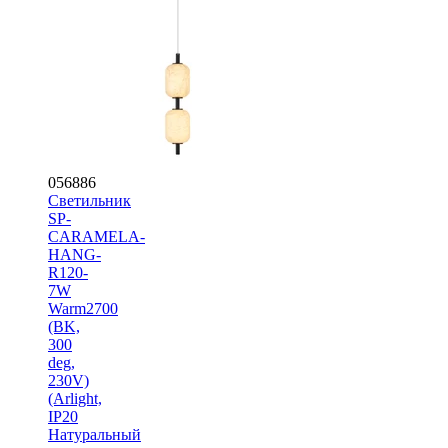
056886
Светильник
SP-
CARAMELA-
HANG-
R120-
7W
Warm2700
(BK,
300
deg,
230V)
(Arlight,
IP20
Натуральный