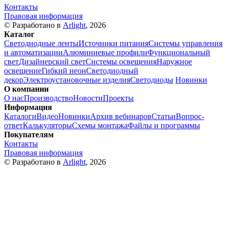
Контакты
Правовая информация
© Разработано в
Arlight
, 2026
Каталог
Светодиодные ленты
Источники питания
Системы управления
и автоматизации
Алюминиевые профили
Функциональный
свет
Дизайнерский свет
Системы освещения
Наружное
освещение
Гибкий неон
Светодиодный
декор
Электроустановочные изделия
Светодиоды
Новинки
О компании
О нас
Производство
Новости
Проекты
Информация
Каталоги
Видео
Новинки
Архив вебинаров
Статьи
Вопрос-
ответ
Калькуляторы
Схемы монтажа
Файлы и программы
Покупателям
Контакты
Правовая информация
© Разработано в
Arlight
, 2026