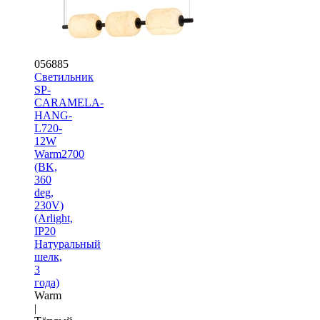
056885
Светильник
SP-
CARAMELA-
HANG-
L720-
12W
Warm2700
(BK,
360
deg,
230V)
(Arlight,
IP20
Натуральный
шелк,
3
года)
Warm
|