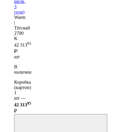
шелк,
3
года)
Warm
|
Тёплый
2700
K
95
42 313
₽/
шт
В
наличии
Коробка
(картон)
1
шт —
95
42 313
₽