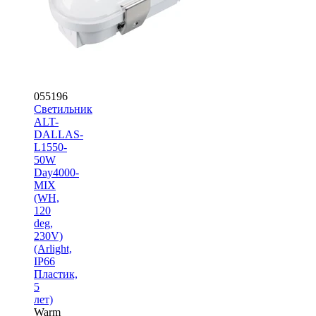
055196
Светильник
ALT-
DALLAS-
L1550-
50W
Day4000-
MIX
(WH,
120
deg,
230V)
(Arlight,
IP66
Пластик,
5
лет)
Warm