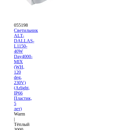
055198
Светильник
ALT-
DALLAS-
L1150-
40W
Day4000-
MIX
(WH,
120
deg,
230V)
(Arlight,
IP66
Пластик,
5
лет)
Warm
|
Тёплый
3000