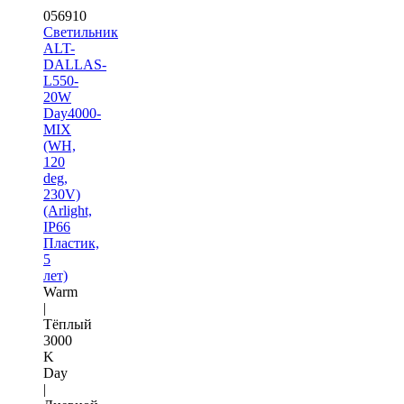
056910
Светильник
ALT-
DALLAS-
L550-
20W
Day4000-
MIX
(WH,
120
deg,
230V)
(Arlight,
IP66
Пластик,
5
лет)
Warm
|
Тёплый
3000
K
Day
|