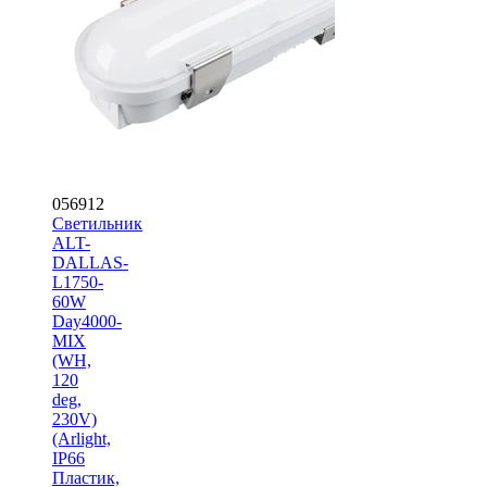
056912
Светильник
ALT-
DALLAS-
L1750-
60W
Day4000-
MIX
(WH,
120
deg,
230V)
(Arlight,
IP66
Пластик,