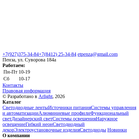
+7(927)375-34-84
+7(8412) 25-34-84
etpenza@gmail.com
Пенза, ул. Cуворова 184а
Работаем:
Пн-Пт
10-19
Сб
10-17
Контакты
Правовая информация
© Разработано в
Arlight
, 2026
Каталог
Светодиодные ленты
Источники питания
Системы управления
и автоматизации
Алюминиевые профили
Функциональный
свет
Дизайнерский свет
Системы освещения
Наружное
освещение
Гибкий неон
Светодиодный
декор
Электроустановочные изделия
Светодиоды
Новинки
О компании