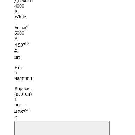
Дневной
4000
K
White
|
Белый
6000
K
98
4 587
₽/
шт
Нет
в
наличии
Коробка
(картон)
1
шт —
98
4 587
₽