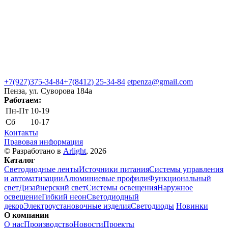
+7(927)375-34-84
+7(8412) 25-34-84
etpenza@gmail.com
Пенза, ул. Cуворова 184а
Работаем:
Пн-Пт
10-19
Сб
10-17
Контакты
Правовая информация
© Разработано в
Arlight
, 2026
Каталог
Светодиодные ленты
Источники питания
Системы управления
и автоматизации
Алюминиевые профили
Функциональный
свет
Дизайнерский свет
Системы освещения
Наружное
освещение
Гибкий неон
Светодиодный
декор
Электроустановочные изделия
Светодиоды
Новинки
О компании
О нас
Производство
Новости
Проекты