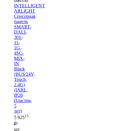
046550
INTELLIGENT
ARLIGHT
Сенсорная
панель
SMART-
DALI-
301-
11-
1G-
4SC-
MIX-
IN
Black
(BUS/24V,
Touch,
2.4G)
(IARL,
IP20
Пластик,
5
лет)
15
5 925
₽/
шт