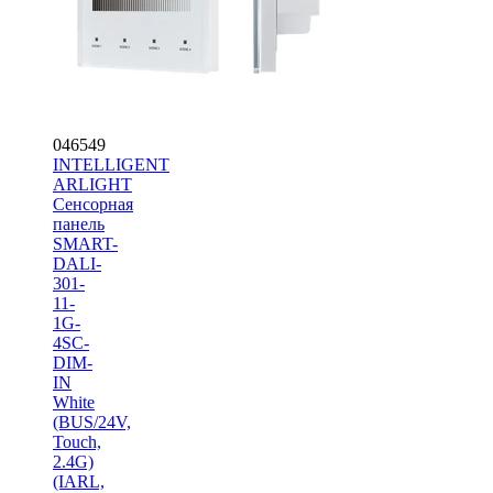
046549
INTELLIGENT
ARLIGHT
Сенсорная
панель
SMART-
DALI-
301-
11-
1G-
4SC-
DIM-
IN
White
(BUS/24V,
Touch,
2.4G)
(IARL,