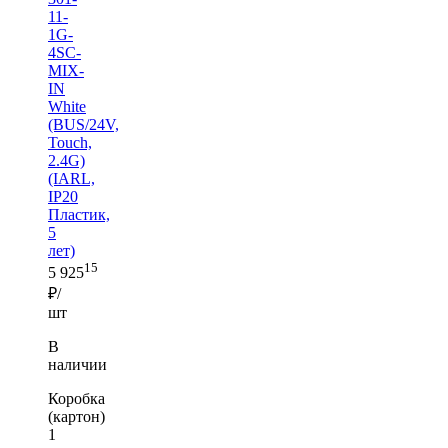
11-
1G-
4SC-
MIX-
IN
White
(BUS/24V,
Touch,
2.4G)
(IARL,
IP20
Пластик,
5
лет)
15
5 925
₽/
шт
В
наличии
Коробка
(картон)
1