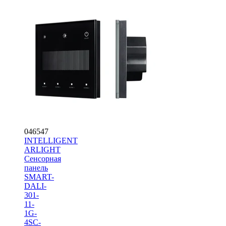
046547
INTELLIGENT
ARLIGHT
Сенсорная
панель
SMART-
DALI-
301-
11-
1G-
4SC-