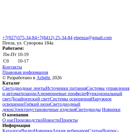
+7(927)375-34-84
+7(8412) 25-34-84
etpenza@gmail.com
Пенза, ул. Cуворова 184а
Работаем:
Пн-Пт
10-19
Сб
10-17
Контакты
Правовая информация
© Разработано в
Arlight
, 2026
Каталог
Светодиодные ленты
Источники питания
Системы управления
и автоматизации
Алюминиевые профили
Функциональный
свет
Дизайнерский свет
Системы освещения
Наружное
освещение
Гибкий неон
Светодиодный
декор
Электроустановочные изделия
Светодиоды
Новинки
О компании
О нас
Производство
Новости
Проекты
Информация
Каталоги
Видео
Новинки
Архив вебинаров
Статьи
Вопрос-