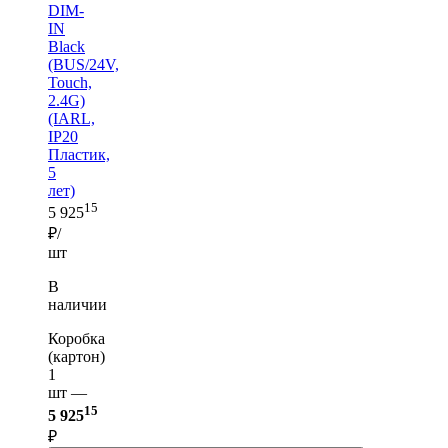
DIM-
IN
Black
(BUS/24V,
Touch,
2.4G)
(IARL,
IP20
Пластик,
5
лет)
15
5 925
₽/
шт
В
наличии
Коробка
(картон)
1
шт —
15
5 925
₽