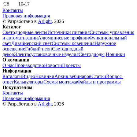
Сб
10-17
Контакты
Правовая информация
© Разработано в
Arlight
, 2026
Каталог
Светодиодные ленты
Источники питания
Системы управления
и автоматизации
Алюминиевые профили
Функциональный
свет
Дизайнерский свет
Системы освещения
Наружное
освещение
Гибкий неон
Светодиодный
декор
Электроустановочные изделия
Светодиоды
Новинки
О компании
О нас
Производство
Новости
Проекты
Информация
Каталоги
Видео
Новинки
Архив вебинаров
Статьи
Вопрос-
ответ
Калькуляторы
Схемы монтажа
Файлы и программы
Покупателям
Контакты
Правовая информация
© Разработано в
Arlight
, 2026