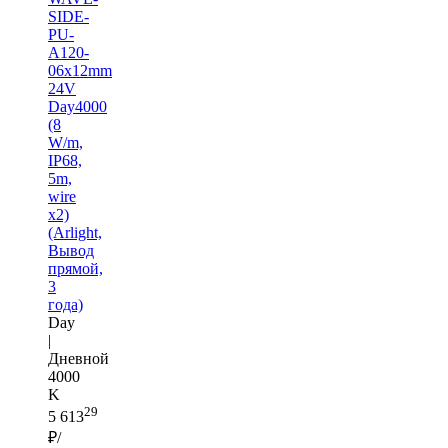
SIDE-
PU-
A120-
06x12mm
24V
Day4000
(8
W/m,
IP68,
5m,
wire
x2)
(Arlight,
Вывод
прямой,
3
года)
Day
|
Дневной
4000
K
29
5 613
₽/