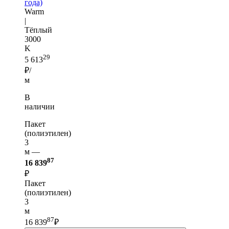
года)
Warm
|
Тёплый
3000
K
29
5 613
₽/
м
В
наличии
Пакет
(полиэтилен)
3
м —
87
16 839
₽
Пакет
(полиэтилен)
3
м
87
16 839
₽