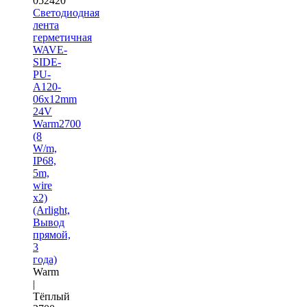
052420
Светодиодная
лента
герметичная
WAVE-
SIDE-
PU-
A120-
06x12mm
24V
Warm2700
(8
W/m,
IP68,
5m,
wire
x2)
(Arlight,
Вывод
прямой,
3
года)
Warm
|
Тёплый