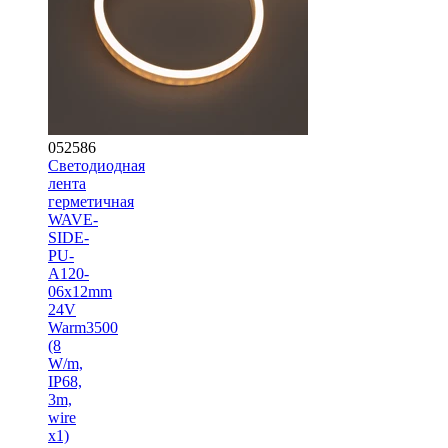
052586
Светодиодная
лента
герметичная
WAVE-
SIDE-
PU-
A120-
06x12mm
24V
Warm3500
(8
W/m,
IP68,
3m,
wire
x1)