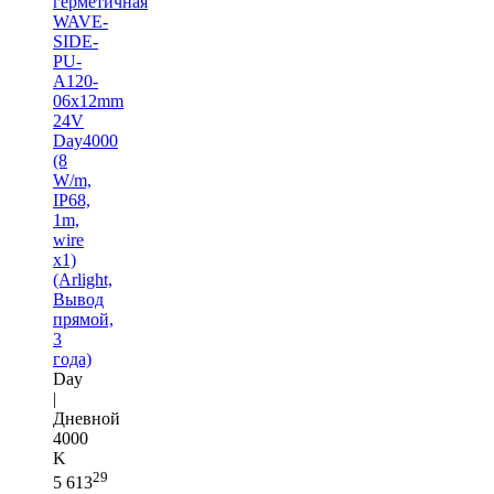
герметичная
WAVE-
SIDE-
PU-
A120-
06x12mm
24V
Day4000
(8
W/m,
IP68,
1m,
wire
x1)
(Arlight,
Вывод
прямой,
3
года)
Day
|
Дневной
4000
K
29
5 613