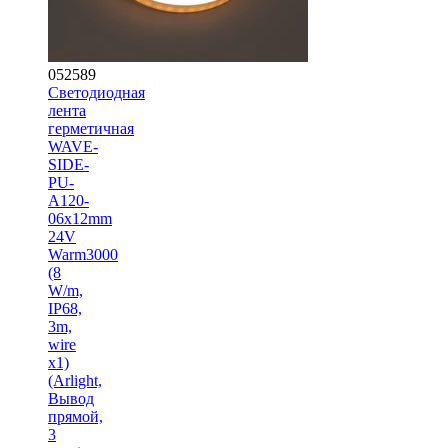
052589
Светодиодная
лента
герметичная
WAVE-
SIDE-
PU-
A120-
06x12mm
24V
Warm3000
(8
W/m,
IP68,
3m,
wire
x1)
(Arlight,
Вывод
прямой,
3