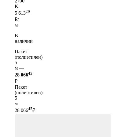
2700
K
29
5 613
₽/
м
В
наличии
Пакет
(полиэтилен)
5
м —
45
28 066
₽
Пакет
(полиэтилен)
5
м
45
28 066
₽