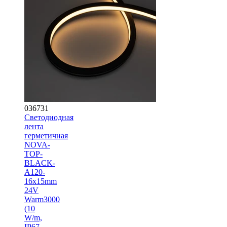
036731
Светодиодная
лента
герметичная
NOVA-
TOP-
BLACK-
A120-
16x15mm
24V
Warm3000
(10
W/m,
IP67,