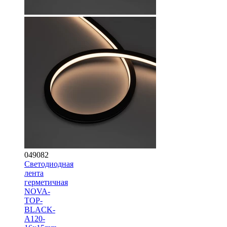
049082
Светодиодная
лента
герметичная
NOVA-
TOP-
BLACK-
A120-