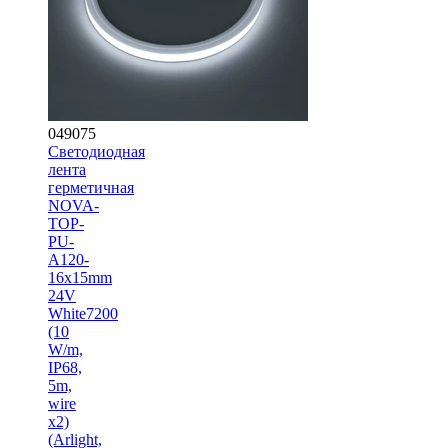
049075
Светодиодная
лента
герметичная
NOVA-
TOP-
PU-
A120-
16x15mm
24V
White7200
(10
W/m,
IP68,
5m,
wire
x2)
(Arlight,