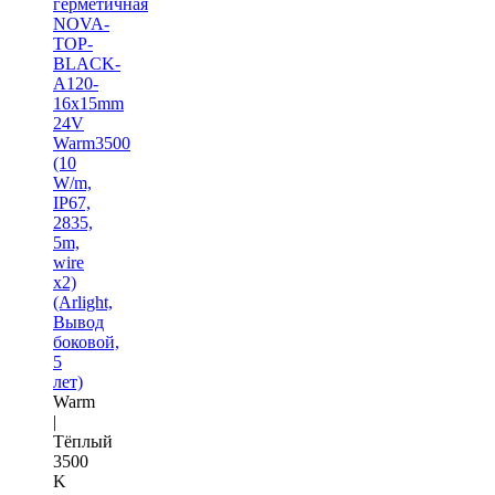
герметичная
NOVA-
TOP-
BLACK-
A120-
16x15mm
24V
Warm3500
(10
W/m,
IP67,
2835,
5m,
wire
x2)
(Arlight,
Вывод
боковой,
5
лет)
Warm
|
Тёплый
3500
K