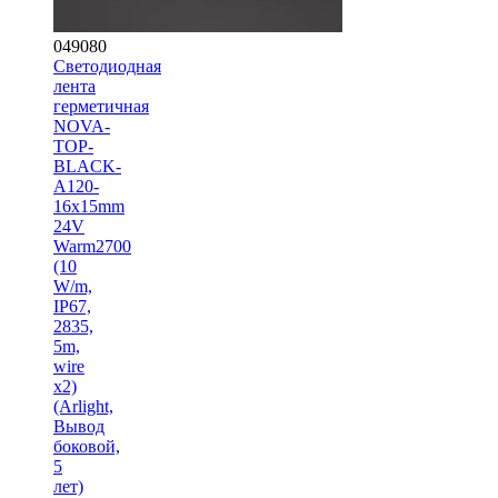
049080
Светодиодная
лента
герметичная
NOVA-
TOP-
BLACK-
A120-
16x15mm
24V
Warm2700
(10
W/m,
IP67,
2835,
5m,
wire
x2)
(Arlight,
Вывод
боковой,
5
лет)