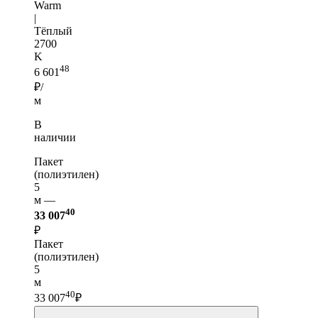
Warm
|
Тёплый
2700
K
48
6 601
₽/
м
В
наличии
Пакет
(полиэтилен)
5
м —
40
33 007
₽
Пакет
(полиэтилен)
5
м
40
33 007
₽