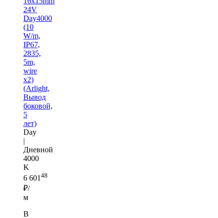
16x15mm
24V
Day4000
(10
W/m,
IP67,
2835,
5m,
wire
x2)
(Arlight,
Вывод
боковой,
5
лет)
Day
|
Дневной
4000
K
48
6 601
₽/
м
В