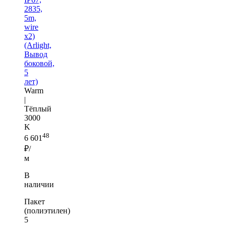
2835,
5m,
wire
x2)
(Arlight,
Вывод
боковой,
5
лет)
Warm
|
Тёплый
3000
K
48
6 601
₽/
м
В
наличии
Пакет
(полиэтилен)
5