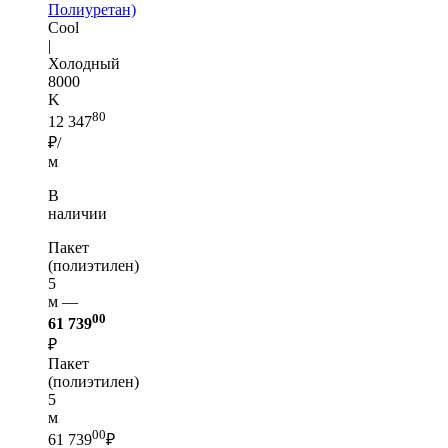
Полиуретан)
Cool
|
Холодный
8000
K
80
12 347
₽/
м
В
наличии
Пакет
(полиэтилен)
5
м —
00
61 739
₽
Пакет
(полиэтилен)
5
м
00
61 739
₽