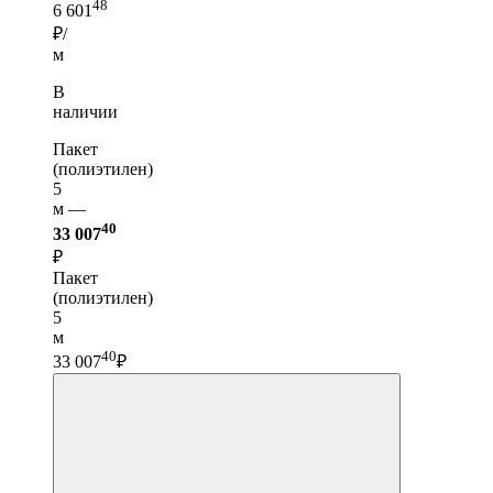
48
6 601
₽/
м
В
наличии
Пакет
(полиэтилен)
5
м —
40
33 007
₽
Пакет
(полиэтилен)
5
м
40
33 007
₽