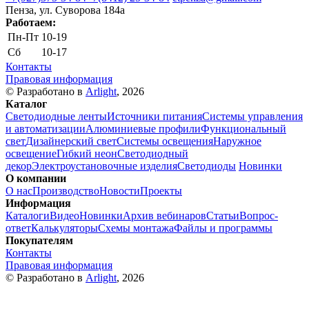
Пенза, ул. Cуворова 184а
Работаем:
Пн-Пт
10-19
Сб
10-17
Контакты
Правовая информация
© Разработано в
Arlight
, 2026
Каталог
Светодиодные ленты
Источники питания
Системы управления
и автоматизации
Алюминиевые профили
Функциональный
свет
Дизайнерский свет
Системы освещения
Наружное
освещение
Гибкий неон
Светодиодный
декор
Электроустановочные изделия
Светодиоды
Новинки
О компании
О нас
Производство
Новости
Проекты
Информация
Каталоги
Видео
Новинки
Архив вебинаров
Статьи
Вопрос-
ответ
Калькуляторы
Схемы монтажа
Файлы и программы
Покупателям
Контакты
Правовая информация
© Разработано в
Arlight
, 2026