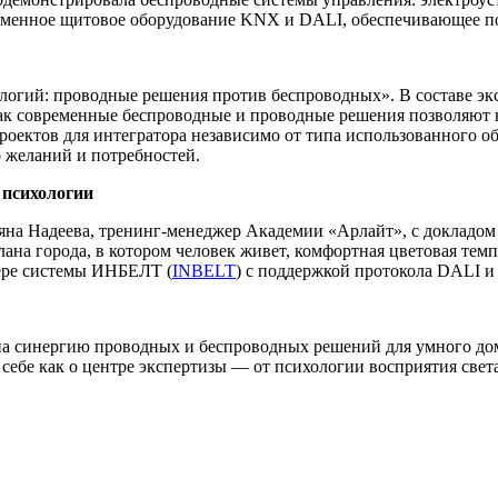
временное щитовое оборудование KNX и DALI, обеспечивающее п
логий: проводные решения против беспроводных». В составе эк
к современные беспроводные и проводные решения позволяют в
проектов для интегратора независимо от типа использованного 
о желаний и потребностей.
 психологии
яна Надеева, тренинг-менеджер Академии «Арлайт», с докладом
лана города, в котором человек живет, комфортная цветовая тем
мере системы ИНБЕЛТ (
INBELT
) с поддержкой протокола DALI и
 на синергию проводных и беспроводных решений для умного дом
о себе как о центре экспертизы — от психологии восприятия све