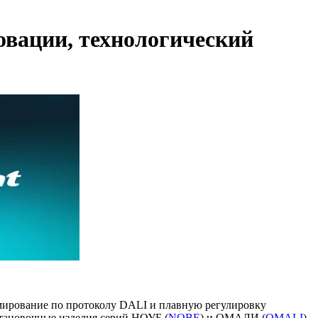
новации, технологический
мирование по протоколу DALI и плавную регулировку
становочные изделия серий НОУБ (
NOBE
) и ОМАЛИ (
OMALI
)