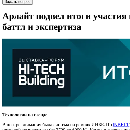
Задать вопрос
Арлайт подвел итоги участия 
баттл и экспертиза
Технологии на стенде
В центре внимания была система на ремнях ИНБЕЛТ (
INBELT
цветовой температуры (от 2700 до 6000 К). Компания также п