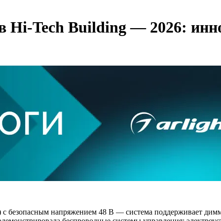
в Hi-Tech Building — 2026: ин
)
с безопасным напряжением 48 В — система поддерживает дим
родемонстрировала беспроводные системы управления: электроу